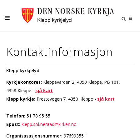
DÅP-VIGSEL-GRAVFERD
Kontaktinformasjon
KYRKJELYD
BARN
Klepp kyrkjelyd
UNGDOM
Kyrkjekontoret:
Kleppevarden 2, 4350 Kleppe. PB 101,
DIAKONI
4358 Kleppe -
sjå kart
Klepp kyrkje:
Prestevegen 7, 4350 Kleppe -
sjå kart
NY KYRKJE
UTLEIGE STASJONSBYGGET
Telefon:
51 78 95 55
KONTAKT
Epost:
klepp.sokneraad@kirken.no
Organisasasjonsnummer:
976993551
MENIGHETSBLADET