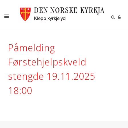
DÅP-VIGSEL-GRAVFERD
Påmelding
KYRKJELYD
BARN
Førstehjelpskveld
UNGDOM
stengde 19.11.2025
DIAKONI
18:00
NY KYRKJE
UTLEIGE STASJONSBYGGET
KONTAKT
MENIGHETSBLADET